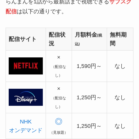
らんまんを1話から最新話まで視聴できる
サブスク
配信
は以下の通りです。
配信状
月額料金
無料期
(税
配信サイト
況
間
込)
×
1,590円～
なし
（配信な
し）
×
1,250円～
なし
（配信な
し）
◎
NHK
1,250円～
なし
オンデマンド
（見放題）