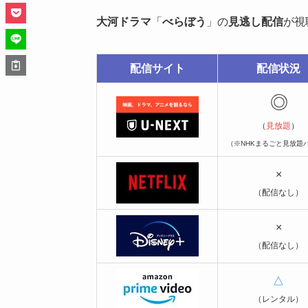
大河ドラマ
「
べらぼう
」の
見逃し配信
が視
配信サイト
配信状況
◎
（
見放題
）
（※NHKまるごと見放題
×
（配信なし）
×
（配信なし）
△
（レンタル）