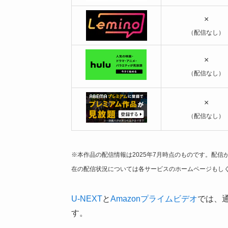
×
（配信なし）
×
（配信なし）
×
（配信なし）
※本作品の配信情報は2025年7月時点のものです。配
在の配信状況については各サービスのホームページもし
U-NEXT
と
Amazonプライムビデオ
では、
す。