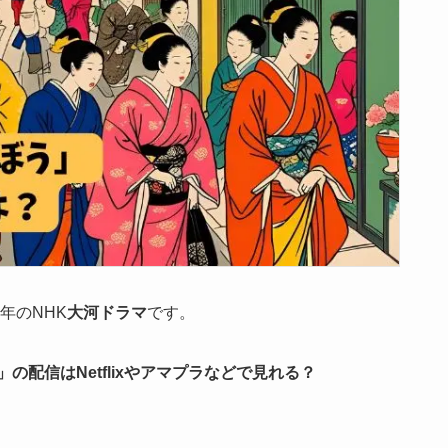
5年のNHK
大河ドラマ
です。
」の配信はNetflixやアマプラなどで見れる？