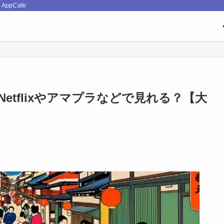
pCafe
etflixやアマプラなどで見れる？【大