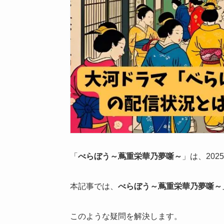
「
べらぼう～蔦重栄華乃夢噺～
」は、202
本記事では、
べらぼう～蔦重栄華乃夢噺～
このような疑問を解決します。