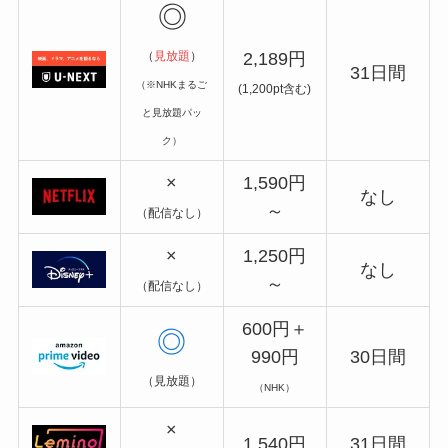
◎
（
見放題
）
2,189円
31日間
（※NHKまるご
(1,200pt含む)
と見放題パッ
ク）
×
1,590円
なし
～
（配信なし）
×
1,250円
なし
～
（配信なし）
600円＋
◎
990円
30日間
（見放題）
（NHK）
×
1,540円
31日間