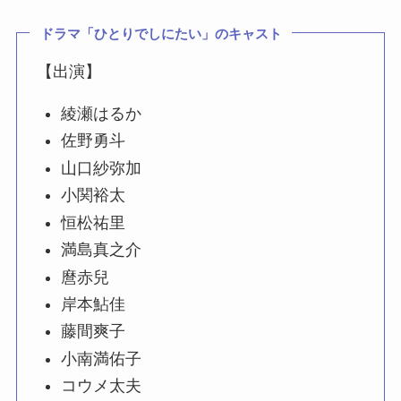
ドラマ
「
ひとりでしにたい
」のキャスト
【出演】
綾瀬はるか
佐野勇斗
山口紗弥加
小関裕太
恒松祐里
満島真之介
麿赤兒
岸本鮎佳
藤間爽子
小南満佑子
コウメ太夫