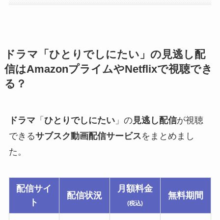
ドラマ
「
ひとりでしにたい
」の見逃し配
信は
AmazonプライムやNetflixで視聴でき
る？
ドラマ
「
ひとりでしにたい
」の
見逃し配信
が視聴
できる
サブスク動画配信サービス
をまとめまし
た。
配信サイ
月額料金
配信状況
無料期間
ト
(税込)