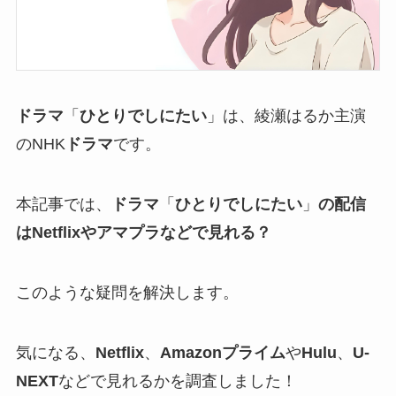
ドラマ
「
ひとりでしにたい
」は、綾瀬はるか主演
のNHK
ドラマ
です。
本記事では、
ドラマ
「
ひとりでしにたい
」
の配信
はNetflixやアマプラなどで見れる？
このような疑問を解決します。
気になる、
Netflix
、
Amazonプライム
や
Hulu
、
U-
NEXT
などで見れるかを調査しました！