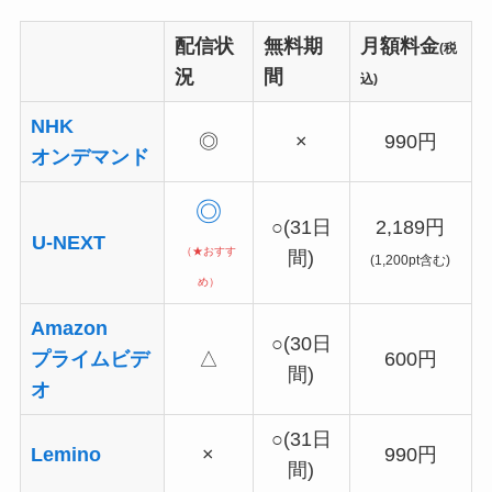
配信状
無料期
月額料金
(税
況
間
込)
NHK
◎
×
990円
オンデマンド
◎
○(31日
2,189円
U-NEXT
（★おすす
間)
(1,200pt含む)
め）
Amazon
○(30日
プライムビデ
△
600円
間)
オ
○(31日
Lemino
×
990円
間)