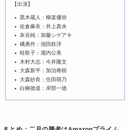
【出演】
黒木蔵人：柳楽優弥
佐倉麻衣：井上真央
灰谷純：加藤シゲアキ
橘勇作：池田鉄洋
桂歌子：瀧内公美
木村大志：今井隆文
大森新平：加治将樹
大森紗良：住田萌乃
白柳徳道：岸部一徳
まとめ：二月の勝者はAmazonプライム