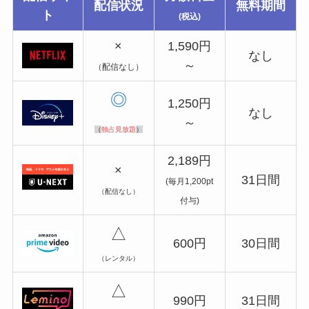
配信状況
無料期間
ト
(税込)
×
1,590円
なし
～
（配信なし）
◎
1,250円
なし
～
（
独占見放題
）
2,189円
×
31日間
(毎月1,200pt
（配信なし）
付与)
△
600円
30日間
（レンタル）
△
990円
31日間