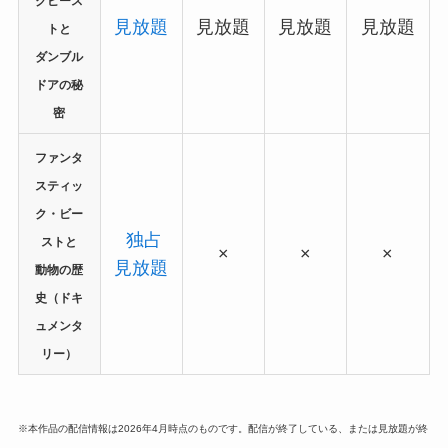
クビース
見放題
見放題
見放題
見放題
トと
ダンブル
ドアの秘
密
ファンタ
スティッ
ク・ビー
独占
ストと
×
×
×
見放題
動物の歴
史（ドキ
ュメンタ
リー）
※本作品の配信情報は2026年4月時点のものです。配信が終了している、または見放題が終