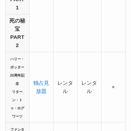
1
死の秘
宝
PART
2
ハリー・
ポッター
20周年記
独占見
レンタ
レンタ
念
×
放題
ル
ル
リター
ン・ト
ゥ・ホグ
ワーツ
ファンタ