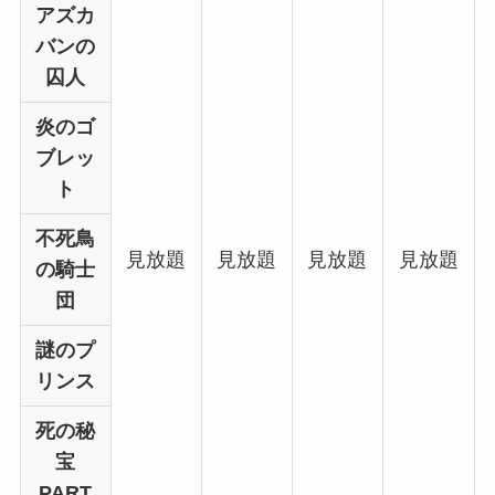
アズカ
バンの
囚人
炎のゴ
ブレッ
ト
不死鳥
見放題
見放題
見放題
見放題
の騎士
団
謎のプ
リンス
死の秘
宝
PART