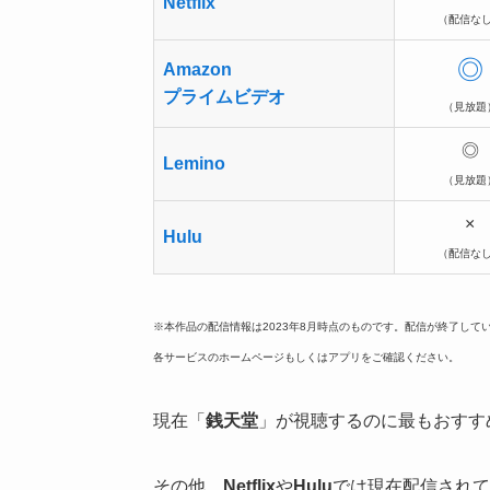
Netflix
（配信な
◎
Amazon
プライムビデオ
（見放題
◎
Lemino
（見放題
×
Hulu
（配信な
※本作品の配信情報は2023年8月時点のものです。配信が終了し
各サービスのホームページもしくはアプリをご確認ください。
現在「
銭天堂
」が視聴するのに最もおすす
その他、
Netflix
や
Hulu
では現在配信されて