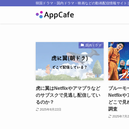
韓国ドラマ・国内ドラマ・映画などの動画配信情報サイト | Ap
国内ドラマ
虎に翼はNetflixやアマプラなど
ブルーモ
のサブスクで見逃し配信してい
Netfl
るのか？
どこで見
調査
2025年8月22日
2025年7月