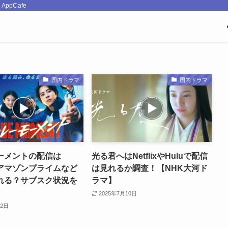
pCafe
国内ドラマ
国内ドラマ
ーメントの配信は
光る君へはNetflixやHuluで配信
ixやアマゾンプライムなど
は見れるか調査！【NHK大河ド
れる？サブスク状況を
ラマ】
2025年7月10日
22日