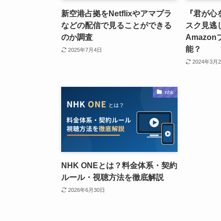
新空港占拠をNetflixやアマプラ
『君が心
などの配信で見ることができる
スク見逃し配
のか調査
Amazo
能？
2025年7月4日
2024年3月
nhk
NHK ONEとは？料金体系・契約
ルール・視聴方法を徹底解説
2026年6月30日